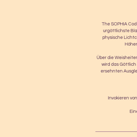
The SOPHIA Code
urgöttlichste B
physische Lichtc
Höher
Über die Weisheite
wird das Göttlich
ersehnten Ausglei
Invokieren vo
Ein