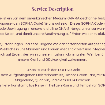
Service Description
 ist ein von dem amerikanischen Medium KAIA RA gechanneltes B
laupause (den SOPHIA Code) für uns aufzeigt. Dieser SOPHIA Code i
ode Übertragung in unsere kristalline DNA-Stränge, um unser wahr
es Selbst, und damit unsere Bestimmung auf Erden wieder zu aktiv
n, Erfahrungen und tiefe Hingabe von acht offenbarten Aufgesti
 Weibliche in uns Männern und Frauen wieder aktiviert und integrier
ch auf Erden, den wir in unserer maskulin-dominanten Welt benöt
unsere Kraft und Glückseligkeit zu kommen.
13 Kapitel durch den SOPHIA Code
n acht Aufgestiegenen Meisterinnen: Isis, Hathor, Green Tara, Mutte
Magdalena, Quan Yin, und die SOPHIA Drachen
e tiefe transformative Reise im heiligen Raum und Tempel von SO