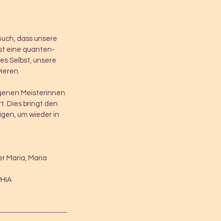
uch, dass unsere
st eine quanten-
es Selbst, unsere
ieren.
egenen Meisterinnen
t. Dies bringt den
igen, um wieder in
r Maria, Maria
PHIA