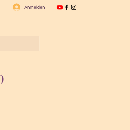
Anmelden
BOOKS
COMMUNITY
CONTACT
 be
01-01- River Flows In You
d by this
)