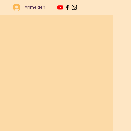
Anmelden
BOOKS
COMMUNITY
CONTACT
 be
01-01- River Flows In You
d by this