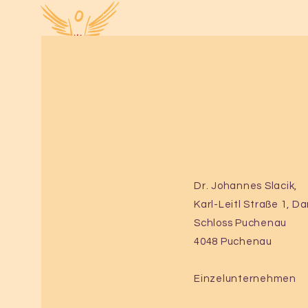
Spiritual Thera
Dr. Johannes Slacik
SOPHIA-Bewusstsein
Dr. Johannes Slacik,
Karl-Leitl Straße 1, D
Schloss Puchenau
4048 Puchenau
Einzelunternehmen