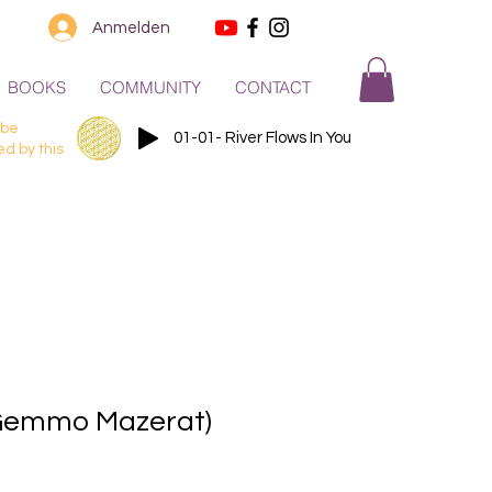
Anmelden
BOOKS
COMMUNITY
CONTACT
 be
01-01- River Flows In You
d by this
(Gemmo Mazerat)