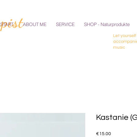
pist
START
ABOUT ME
SERVICE
SHOP - Naturprodukte
Let yourself
accompanie
music
Kastanie 
Price
€15.00