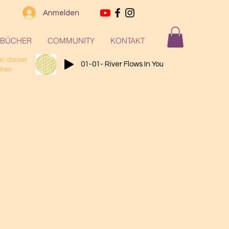
Anmelden
BÜCHER
COMMUNITY
KONTAKT
on dieser
01-01- River Flows In You
iten