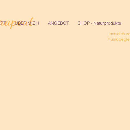
erapeut
ART
ÜBER MICH
ANGEBOT
SHOP - Naturprodukte
Lass dich v
Musik begle