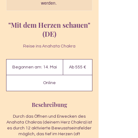
werden.
"Mit dem Herzen schauen"
(DE)
Reise ins Anahata Chakra
Ab
555
Begonnen am: 14. Mai
B
Ab 555 €
Euro
e
g
Online
o
n
n
e
Beschreibung
n
a
Durch das Öffnen und Erwecken des
m
Anahata Chakras (deinem Herz Chakra) ist
:
es durch 12 aktivierte Bewusstseinsfelder
1
möglich, das tief im Herzen (oft
4