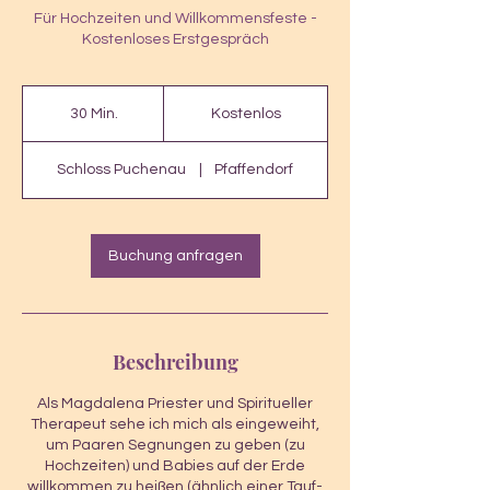
Für Hochzeiten und Willkommensfeste -
Kostenloses Erstgespräch
Kostenlos
30 Min.
3
Kostenlos
0
M
Schloss Puchenau
|
Pfaffendorf
i
n
.
Buchung anfragen
Beschreibung
Als Magdalena Priester und Spiritueller
Therapeut sehe ich mich als eingeweiht,
um Paaren Segnungen zu geben (zu
Hochzeiten) und Babies auf der Erde
willkommen zu heißen (ähnlich einer Tauf-