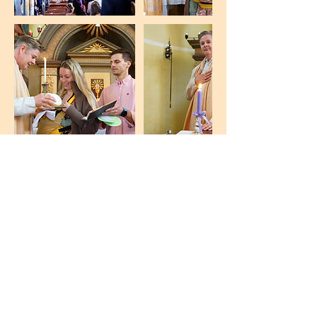
Kontaktangaben
Karl-Leitl-Straße 1, 4048
Puchenau, Österreich
sophia-bewusstsein@ssci.at
Pfaffendorf 2, 4212 Pfaffendorf,
Austria
sophia-bewusstsein@ssci.at