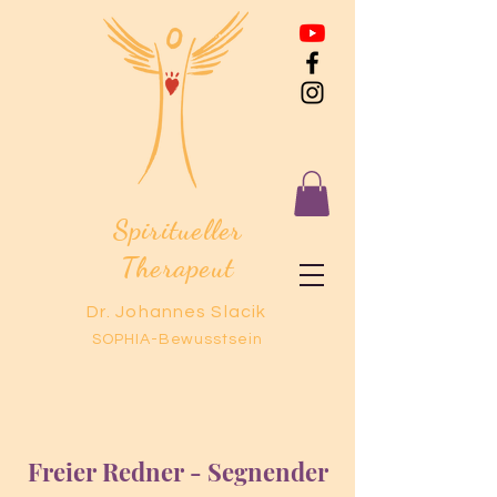
Spiritueller
Therapeut
Dr. Johannes Slacik
SOPHIA-Bewusstsein
Freier Redner - Segnender